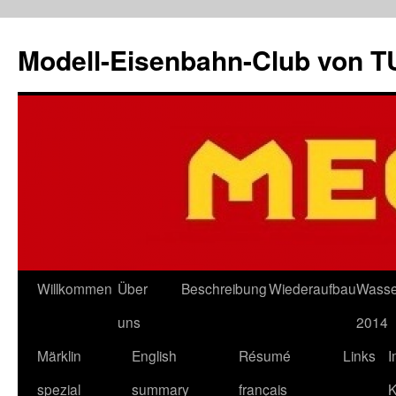
Modell-Eisenbahn-Club von 
Skip
Willkommen
Über
Beschreibung
Wiederaufbau
Wasse
to
uns
2014
content
Märklin
English
Résumé
Links
I
spezial
summary
français
K