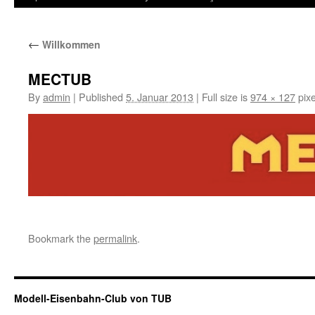
←
Willkommen
MECTUB
By
admin
|
Published
5. Januar 2013
|
Full size is
974 × 127
pixe
Bookmark the
permalink
.
Modell-Eisenbahn-Club von TUB