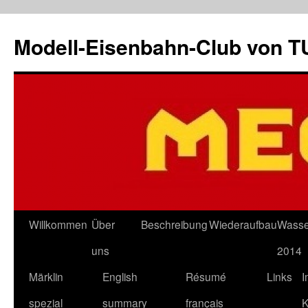
Modell-Eisenbahn-Club von 
Skip
Willkommen
Über
Beschreibung
Wiederaufbau
Wasse
to
uns
2014
content
Märklin
English
Résumé
Links
I
spezial
summary
français
K